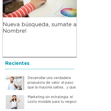
Nueva búsqueda, sumate a
#Ping-pong 
Nombre!
Robredo, di
Nombre
Recientes
Desarrollar una verdadera
propuesta de valor: el paso
que la mayoría saltea… y que
cambia todo
Marketing sin estrategia: el
costo invisible para tu negocio