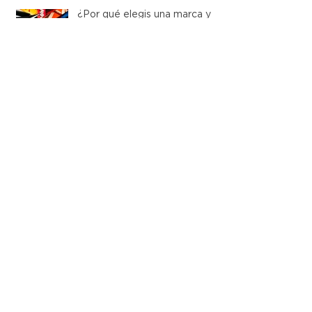
¿Por qué elegis una marca y
no otra?
Nueva búsqueda, sumate a
Nombre!
Seguinos
Buscá por tags
branding
estrategia
estrategia digital
facebook
identidad visual
marketing
marketing digital
mercurio
propuesta de valor
tendencia