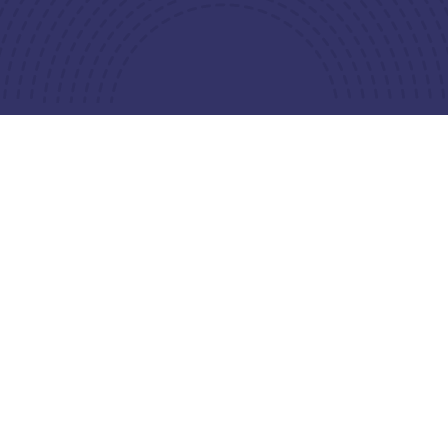
lgunos de
nuestros traba