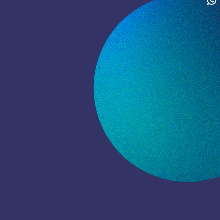
Estructura flexible y
optimizada
No tener que mantener
esados costos de estructura
nos da mucha flexibilidad, y
esto se traduce en una
norme ventaja para nuestros
clientes.